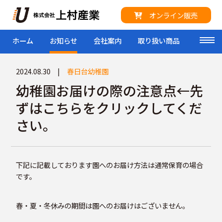
オンライン販売
ホーム
お知らせ
会社案内
取り扱い商品
来社予
toggl
2024.08.30 |
春日台幼稚園
幼稚園お届けの際の注意点←先
ずはこちらをクリックしてくだ
さい。
下記に記載しております園へのお届け方法は通常保育の場合
です。
春・夏・冬休みの期間は園へのお届けはございません。