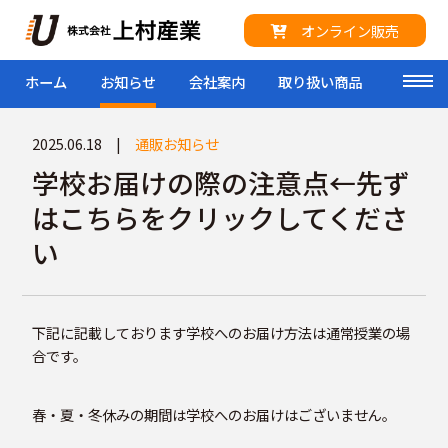
オンライン販売
ホーム
お知らせ
会社案内
取り扱い商品
来社予
toggl
2025.06.18 |
通販お知らせ
学校お届けの際の注意点←先ず
はこちらをクリックしてくださ
い
下記に記載しております学校へのお届け方法は通常授業の場
合です。
春・夏・冬休みの期間は学校へのお届けはございません。